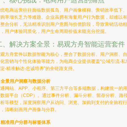
传统电商运营往往面临数据孤岛、用户画像模糊、营销效率低下
复购率增长乏力等难题。企业虽拥有海量用户行为数据，却难以
效整合分析，无法精准识别用户意图与价值阶段，导致营销活动
放，用户体验同质化，用户生命周期价值未能充分挖掘。
二、解决方案全景：易观方舟智能运营套件
易观方舟套件以数据智能为核心，整合了数据分析、用户洞察、
动化营销与个性化体验等能力，为电商企业提供覆盖“公域引流-私
淀-精准触达-忠诚培养”的全链路支持。
.
全景用户洞察与数据分析
打通网站、APP、小程序、第三方平台等多端数据，构建统一的
户数据平台（CDP）。通过事件分析、漏斗分析、留存分析、路
分析等模型，深度洞察用户从访问、浏览、加购到支付的全旅程
为，清晰刻画用户画像与分群。
.
精准用户分群与标签体系