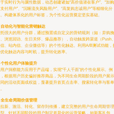
于实时行为与属性数据，动态创建诸如“高价值潜在客户”、“加购
支付用户”、“沉睡流失风险用户”、“高复购忠诚用户”等精细化分
群。构建体系化的用户标签，为个性化运营奠定坚实基础。
.
自动化与智能化营销触达
依托强大的用户分群，通过预置或自定义的营销规则（如：弃购
回、浏览回访、生日关怀、爆品推荐），自动触发跨渠道（Push
短信、站内信、企业微信等）的个性化触达。利用A/B测试功能，
续优化触达内容与时机，提升转化效率。
.
个性化用户体验提升
将用户洞察能力应用于产品端，实现“千人千面”的个性化展示。例
如，根据用户历史偏好推荐商品，为不同生命周期阶段的用户展
不同的活动页面或权益，显著提升首页点击率、搜索转化率与客
价。
.
全生命周期价值管理
从拉新、激活、转化、留存到传播，建立完整的用户生命周期管
模型。针对不同阶段的用户制定差异化的运营策略，如新客礼包