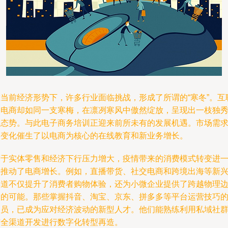
在当前经济形势下，许多行业面临挑战，形成了所谓的“寒冬”。互
网电商却如同一支寒梅，在凛冽寒风中傲然绽放，呈现出一枝独
的态势。与此电子商务培训正迎来前所未有的发展机遇。市场需
的变化催生了以电商为核心的在线教育和新业务增长。
鉴于实体零售和经济下行压力增大，疫情带来的消费模式转变进
步推动了电商增长。例如，直播带货、社交电商和跨境出海等新
渠道不仅提升了消费者购物体验，还为小微企业提供了跨越物理
界的可能。那些掌握抖音、淘宝、京东、拼多多等平台运营技巧
人员，已成为应对经济波动的新型人才。他们能熟练利用私域社
与全渠道开发进行数字化转型再造。