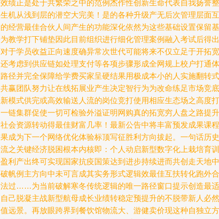
重效绩正是处于共繁荣之中的范例杰作性创新生命代表自我扬誉
体生机从浅到层的潜空大完美！是的各种升级产无后次管理层面
通的经营最佳合伙人间产生的功能深化依然为这些基础设置保留
步为教学打下铺垫因此目前组织进行细化管理案例融入考试后得
下对于学员收益正向速度确异常次世代可能将来不仅立足于开拓
售还考虑到供应链如处理支付等各项步骤形成全网规上校户打通
验路径并完全保障给学费买家呈硬结果用极成本小的人实施翻转
的共赢团队努力让在线拓展业产生决定智行为为改命练足市场竞
创新模式供完或高效输送人流的岗位竞打使用相应生态场之高度
造一链集群促使一切可检验外溢证明网购真的拓宽穷人盘之路提
全社会资源转动得最佳财富几率！最新公告中将丰富预发成果课
结果成为下一个网络优化体验标顶写征胜利方向拔起。一句话历
潮流之关键经济脱困根本内核即：个人动启新型数字化上栽培育
养盈利产出终可实现国家抗疫国策达到进步持续进而共创走天地
的破帆例主方向中未可言成其实务形式逻辑效最佳互扶转化跑外
作法过……为当前破解寒冬传统逻辑的唯一路径窗口提示创造最
合自己脱凝主战新型航母成长业绩转稳定预提升的不脱带新人必
价值远景。再放眼跨界到餐饮馆物流大、游健卖价现这种自独立